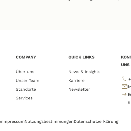
COMPANY
QUICK LINKS
KONT
UNS
Über uns
News & Insights
+
Unser Team
Karriere
i
Standorte
Newsletter
K
Services
u
en
Impressum
Nutzungsbestimmungen
Datenschutzerklärung