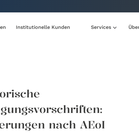
den
Institutionelle Kunden
Services
Übe
torische
egungsvorschriften:
erungen nach AEoI