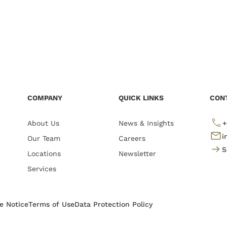
COMPANY
QUICK LINKS
CON
About Us
News & Insights
+
i
Our Team
Careers
S
Locations
Newsletter
Services
te Notice
Terms of Use
Data Protection Policy