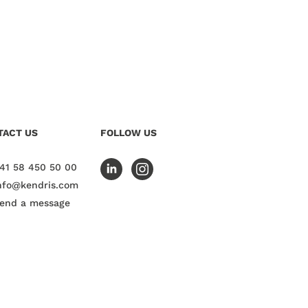
TACT US
FOLLOW US
41 58 450 50 00
nfo@kendris.com
end a message