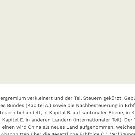
ergremium verkleinert und der Teil Steuern gekürzt. Ge­b
s Bundes (Kapitel A.) sowie die Nachbesteuerung in Erbf
uern behandelt, in Kapital B. auf kantonaler Ebene, in Ka
itel E. in anderen Ländern (internationaler Teil). Der 
einen wird China als neues Land aufge­nom­men, welches 
bschnitten über die gesetzliche Erbfolge (1.), Verfügungs