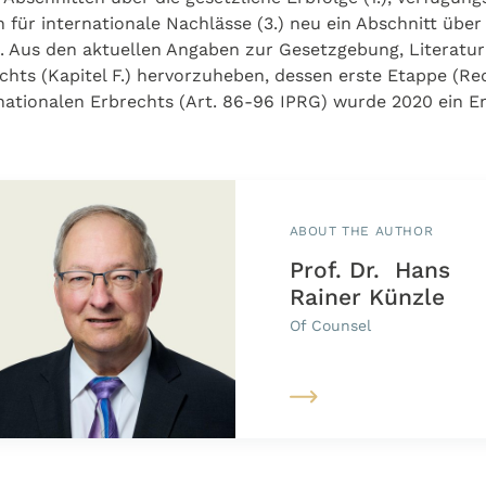
ln für internationale Nachl­ässe (3.) neu ein Ab­schnitt übe
 Aus den aktuellen Angaben zur Gesetzgebung, Literatur
hts (Kapitel F.) hervorzuheben, dessen erste Etappe (Redu
r­na­t­io­nalen Erbrechts (Art. 86-96 IPRG) wurde 2020 ein
ABOUT THE AUTHOR
Prof. Dr. Hans
Rainer Künzle
Of Counsel