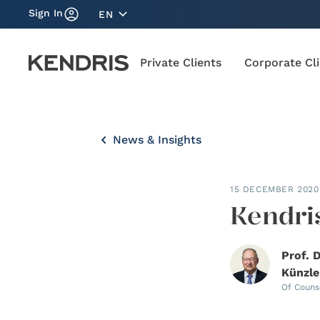
Sign In
EN
Private Clients
Corporate Cl
News & Insights
15 DECEMBER 2020
Kendri
Prof. 
Künzle
Of Couns